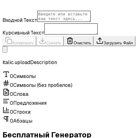
Входной Текст
Курсивный Текст
Копировать
Скачать
Очистить
Загрузить Файл
italic.uploadDescription
0
Символы
0
Символы (без пробелов)
0
Слова
0
Предложения
0
Строки
0
Абзацы
Бесплатный Генератор