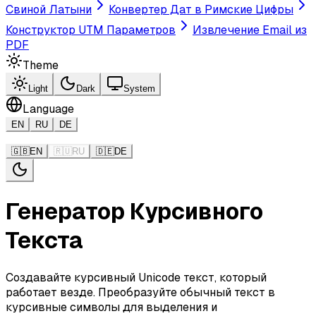
Свиной Латыни
Конвертер Дат в Римские Цифры
Конструктор UTM Параметров
Извлечение Email из
PDF
Theme
Light
Dark
System
Language
EN
RU
DE
🇬🇧
EN
🇷🇺
RU
🇩🇪
DE
Генератор Курсивного
Текста
Создавайте курсивный Unicode текст, который
работает везде. Преобразуйте обычный текст в
курсивные символы для выделения и