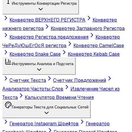
Инструменты Конвертации Регистра
Конвертер ВЕРХНЕГО РЕГИСТРА
Конвертер
нижнего регистра
Конвертер Заглавного Регистра
Конвертер Регистра предложения
Конвертер
ЧеРеДуЮщЕгОсЯ регистра
Конвертер CamelCase
Конвертер Snake Case
Конвертер Kebab Case
Инструменты Анализа и Подсчета
Счетчик Текста
Счетчик Предложений
Анализатор Частоты Слов
Извлечение Чисел из
Текста
Калькулятор Времени Чтения
Генераторы Текста для Социальных Сетей
Генератор Instagram Шрифтов
Генератор