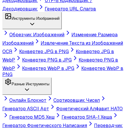
Декодировщик
UTF-8 Кодировщик /
Декодировщик
Генератор URL Слагов
Инструменты Изображений
Обрезчик Изображений
Изменение Размера
Изображений
Извлечение Текста из Изображений
OCR
Конвертер JPG в PNG
Конвертер JPG в
WebP
Конвертер PNG в JPG
Конвертер PNG в
WebP
Конвертер WebP в JPG
Конвертер WebP в
PNG
Разные Инструменты
Онлайн Блокнот
Сортировщик Чисел
Генератор ASCII Арт
Фонетический Алфавит НАТО
Генератор MD5 Хеш
Генератор SHA-1 Хеша
Генератор Фонетического Написания
Переводчик