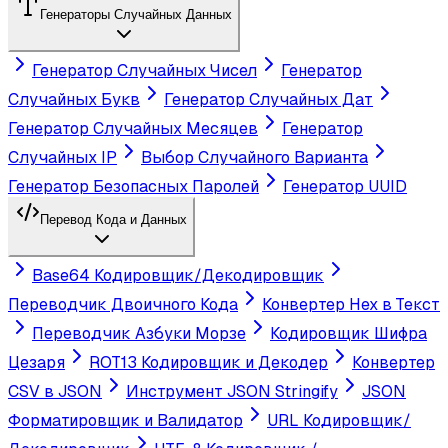
Генераторы Случайных Данных
Генератор Случайных Чисел
Генератор
Случайных Букв
Генератор Случайных Дат
Генератор Случайных Месяцев
Генератор
Случайных IP
Выбор Случайного Варианта
Генератор Безопасных Паролей
Генератор UUID
Перевод Кода и Данных
Base64 Кодировщик/Декодировщик
Переводчик Двоичного Кода
Конвертер Hex в Текст
Переводчик Азбуки Морзе
Кодировщик Шифра
Цезаря
ROT13 Кодировщик и Декодер
Конвертер
CSV в JSON
Инструмент JSON Stringify
JSON
Форматировщик и Валидатор
URL Кодировщик/