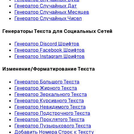
Генератор Случайных Дат
Генератор Случайных Месяцев
Генератор Случайных Чисел
Генераторы Текста для Социальных Сетей
Генератор Discord Шрифтов
Генератор Facebook Шрифтов
Генератор Instagram Шрифтов
Изменение/Форматирование Текста
Генератор Большого Текста
Генератор Жирного Текста
Генератор Зеркального Текста
Генератор Курсивного Текста
Генератор Невидимого Текста
Генератор Подстрочного Текста
Генератор Проклятого Текста
Генератор Пузырькового Текста
Добавить Номера Строк к Тексту