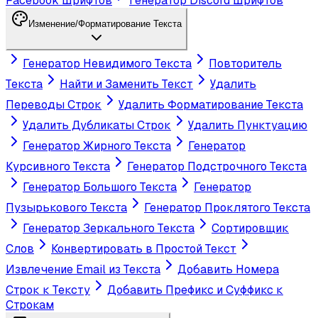
Facebook Шрифтов
Генератор Discord Шрифтов
Изменение/Форматирование Текста
Генератор Невидимого Текста
Повторитель
Текста
Найти и Заменить Текст
Удалить
Переводы Строк
Удалить Форматирование Текста
Удалить Дубликаты Строк
Удалить Пунктуацию
Генератор Жирного Текста
Генератор
Курсивного Текста
Генератор Подстрочного Текста
Генератор Большого Текста
Генератор
Пузырькового Текста
Генератор Проклятого Текста
Генератор Зеркального Текста
Сортировщик
Слов
Конвертировать в Простой Текст
Извлечение Email из Текста
Добавить Номера
Строк к Тексту
Добавить Префикс и Суффикс к
Строкам