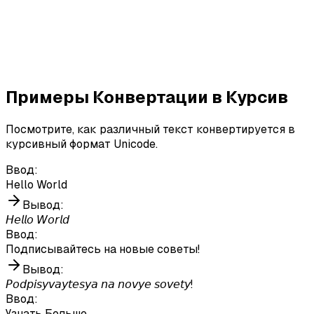
Примеры Конвертации в Курсив
Посмотрите, как различный текст конвертируется в
курсивный формат Unicode.
Ввод
:
Hello World
Вывод
:
𝘏𝘦𝘭𝘭𝘰 𝘞𝘰𝘳𝘭𝘥
Ввод
:
Подписывайтесь на новые советы!
Вывод
:
𝘗𝘰𝘥𝘱𝘪𝘴𝘺𝘷𝘢𝘺𝘵𝘦𝘴𝘺𝘢 𝘯𝘢 𝘯𝘰𝘷𝘺𝘦 𝘴𝘰𝘷𝘦𝘵𝘺!
Ввод
:
Узнать Больше