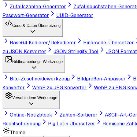
Zufallszahlen-Generator
Zufallsbuchstaben-Generat
Passwort-Generator
UUID-Generator
Code & Daten-Übersetzung
Base64 Kodierer/Dekodierer
Binärcode-Übersetzer
zu JSON Konverter
JSON Stringify Tool
JSON Formati
Bildbearbeitungs-Werkzeuge
Bild-Zuschneidewerkzeug
Bildgrößen-Anpasser
B
Konverter
WebP zu JPG Konverter
WebP zu PNG Konv
Verschiedene Werkzeuge
Online-Notizblock
Zahlen-Sortierer
ASCII-Art-Ge
Rechtschreibung
Pig Latin Übersetzer
Römische Zahl
Theme