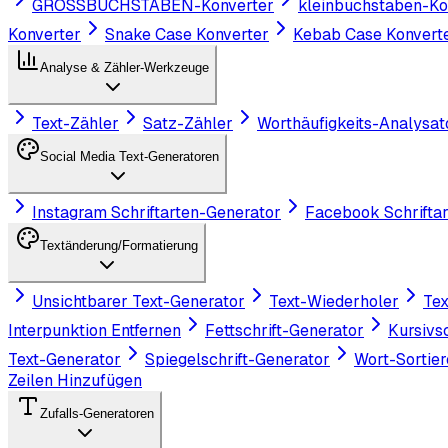
GROSSBUCHSTABEN-Konverter
kleinbuchstaben-Ko
Konverter
Snake Case Konverter
Kebab Case Konvert
Analyse & Zähler-Werkzeuge
Text-Zähler
Satz-Zähler
Worthäufigkeits-Analysat
Social Media Text-Generatoren
Instagram Schriftarten-Generator
Facebook Schrifta
Textänderung/Formatierung
Unsichtbarer Text-Generator
Text-Wiederholer
Tex
Interpunktion Entfernen
Fettschrift-Generator
Kursivs
Text-Generator
Spiegelschrift-Generator
Wort-Sortier
Zeilen Hinzufügen
Zufalls-Generatoren