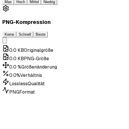
Max
Hoch
Mittel
Niedrig
PNG-Kompression
Keine
Schnell
Beste
0.0
KB
Originalgröße
0.0
KB
PNG-Größe
0.0
%
Größenänderung
0.0%
Verhältnis
Lossless
Qualität
PNG
Format