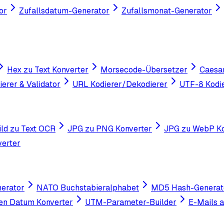
or
Zufallsdatum-Generator
Zufallsmonat-Generator
Hex zu Text Konverter
Morsecode-Übersetzer
Caesa
erer & Validator
URL Kodierer/Dekodierer
UTF-8 Kodie
ild zu Text OCR
JPG zu PNG Konverter
JPG zu WebP Ko
erter
nerator
NATO Buchstabieralphabet
MD5 Hash-Generat
en Datum Konverter
UTM-Parameter-Builder
E-Mails 