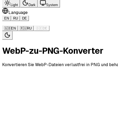
Light
Dark
System
Language
EN
RU
DE
🇬🇧
EN
🇷🇺
RU
🇩🇪
DE
WebP-zu-PNG-Konverter
Konvertieren Sie WebP-Dateien verlustfrei in PNG und beha