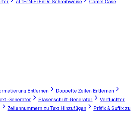
rter
aLtErNiErEnDe Schreibweise
Camel Case
ormatierung Entfernen
Doppelte Zeilen Entfernen
ext-Generator
Blasenschrift-Generator
Verfluchter
n
Zeilennummern zu Text Hinzufügen
Präfix & Suffix zu