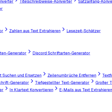
nverter
Titelschreibweise-Konverter
Satzanfang-Konve
er
or
Zahlen aus Text Extrahieren
Lesezeit-Schätzer
rten-Generator
Discord Schriftarten-Generator
t Suchen und Ersetzen
Zeilenumbrüche Entfernen
Textf
chrift-Generator
Tiefgestellter Text-Generator
Großer T
er
In Klartext Konvertieren
E-Mails aus Text Extrahiere